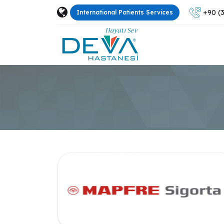
+90 (3
International Patients Services
Kurumsal
Tıbbi Birimler
Hek