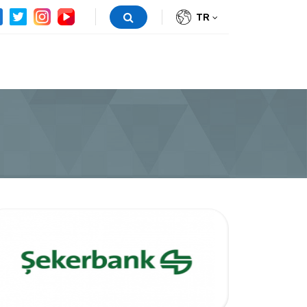
TR
ynakları
İletişim