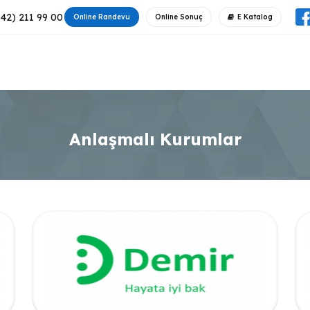
42) 211 99 00
Online Randevu
Online Sonuç
E Katalog
im Kadromuz
Kalite Yönetimi
Sağlık Rehberi
İnsan Ka
Anlaşmalı Kurumlar